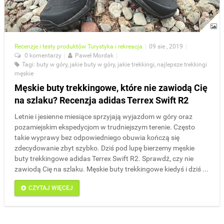
Recenzje i testy produktów
Turystyka i rekreacja
|
09 sie , 2019
|
0 komentarzy
|
Paweł Mordak
|
Tagi:
buty w góry
,
jakie buty w góry
,
jakie trekkingi
,
najlepsze trekkingi
męskie
Męskie buty trekkingowe, które nie zawiodą Cię
na szlaku? Recenzja adidas Terrex Swift R2
Letnie i jesienne miesiące sprzyjają wyjazdom w góry oraz
pozamiejskim ekspedycjom w trudniejszym terenie. Często
takie wyprawy bez odpowiedniego obuwia kończą się
zdecydowanie zbyt szybko. Dziś pod lupę bierzemy męskie
buty trekkingowe adidas Terrex Swift R2. Sprawdź, czy nie
zawiodą Cię na szlaku. Męskie buty trekkingowe kiedyś i dziś ...
CZYTAJ WIĘCEJ