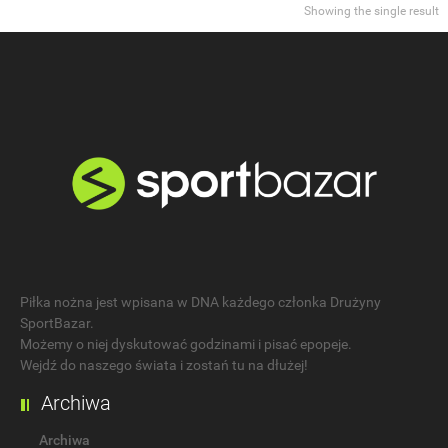
Showing the single result
Piłka nożna jest wpisana w DNA każdego członka Drużyny
SportBazar.
Możemy o niej dyskutować godzinami i pisać epopeje.
Wejdź do naszego świata i zostań tu na dłużej!
Archiwa
Archiwa