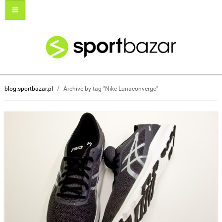
blog.sportbazar.pl
/
Archive by tag "Nike Lunaconverge"