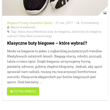
Bieganie
Porady ekspertów
Sporty
|
21 cze , 2017
|
0 komentarzy
|
Marcin Kwiatowski
|
Tagi:
Asics
,
Asics Nitrofuze
,
buty do biegania
,
Jakie buty do biegania
wybrać?
,
Nike
,
Nike Lunaconverge
Klasyczne buty biegowe – które wybrać?
Moda na bieganie to jeden z najbardziej pożytecznych trendów
lifestylowych ostatnich latach. Biegają starzy, młodzi, szczupli,
także ci nieco tężsi. Dzięki bieganiu utrzymujemy formę,
jesteśmy zdrowsi, gubimy zbędne kilogramy. Jednak, aby sport
sprawiał nam radość, muszą mu towarzyszyć komfortowe
warunki. Klasycznie eleganckich par butów biegowych jest
sporo. Dziś bierzemy ...
CZYTAJ WIĘCEJ