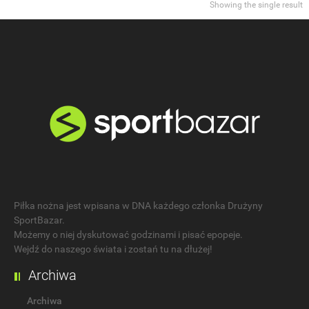
Showing the single result
Piłka nożna jest wpisana w DNA każdego członka Drużyny
SportBazar.
Możemy o niej dyskutować godzinami i pisać epopeje.
Wejdź do naszego świata i zostań tu na dłużej!
Archiwa
Archiwa