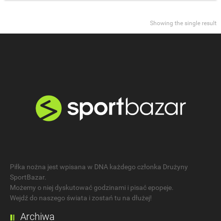
Showing the single result
Piłka nożna jest wpisana w DNA każdego członka Drużyny
SportBazar.
Możemy o niej dyskutować godzinami i pisać epopeje.
Wejdź do naszego świata i zostań tu na dłużej!
Archiwa