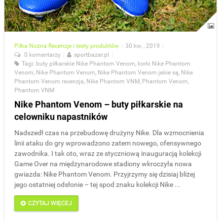
Piłka Nożna
Recenzje i testy produktów
|
30 kw. , 2019
|
0 komentarzy
|
sportbazar.pl
|
Tagi:
buty piłkarskie Nike Phantom Venom
,
korki Nike Phantom
Venom
,
Nike Phantom Venom
,
Nike Phantom Venom jakie są
,
Nike
Phantom Venom recenzja
,
Nike Phantom VNM
,
Phantom Venom
,
Phantom VNM
Nike Phantom Venom – buty piłkarskie na
celowniku napastników
Nadszedł czas na przebudowę drużyny Nike. Dla wzmocnienia
linii ataku do gry wprowadzono zatem nowego, ofensywnego
zawodnika. I tak oto, wraz ze styczniową inauguracją kolekcji
Game Over na międzynarodowe stadiony wkroczyła nowa
gwiazda: Nike Phantom Venom. Przyjrzymy się dzisiaj bliżej
jego ostatniej odsłonie – tej spod znaku kolekcji Nike ...
CZYTAJ WIĘCEJ