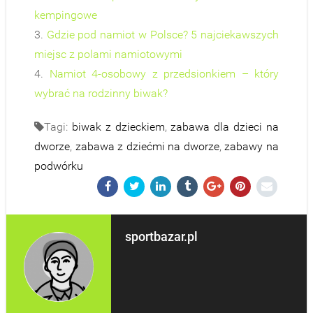
kempingowe
3.
Gdzie pod namiot w Polsce? 5 najciekawszych
miejsc z polami namiotowymi
4.
Namiot 4-osobowy z przedsionkiem – który
wybrać na rodzinny biwak?
Tagi:
biwak z dzieckiem
,
zabawa dla dzieci na
dworze
,
zabawa z dziećmi na dworze
,
zabawy na
podwórku
sportbazar.pl