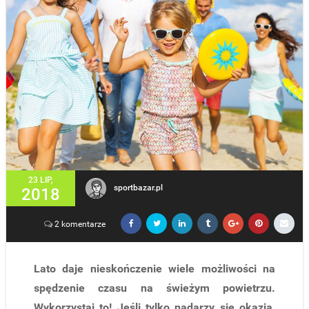
23 LIP,
sportbazar.pl
2018
2 komentarze
Lato daje nieskończenie wiele możliwości na
spędzenie czasu na świeżym powietrzu.
Wykorzystaj to! Jeśli tylko nadarzy się okazja,