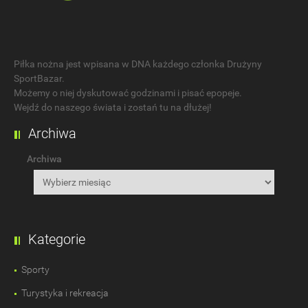
Piłka nożna jest wpisana w DNA każdego członka Drużyny
SportBazar.
Możemy o niej dyskutować godzinami i pisać epopeje.
Wejdź do naszego świata i zostań tu na dłużej!
Archiwa
Archiwa
Kategorie
Sporty
Turystyka i rekreacja