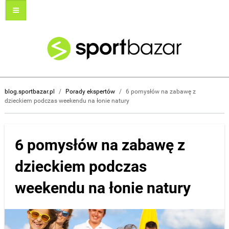
blog.sportbazar.pl
/
Porady ekspertów
/
6 pomysłów na zabawę z
dzieckiem podczas weekendu na łonie natury
6 pomysłów na zabawę z
dzieckiem podczas
weekendu na łonie natury