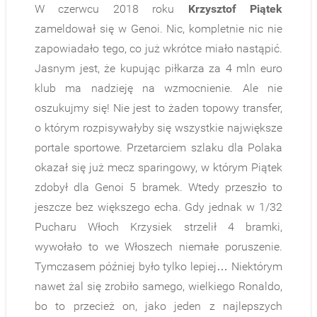
W czerwcu 2018 roku
Krzysztof Piątek
zameldował się w Genoi. Nic, kompletnie nic nie
zapowiadało tego, co już wkrótce miało nastąpić.
Jasnym jest, że kupując piłkarza za 4 mln euro
klub ma nadzieję na wzmocnienie. Ale nie
oszukujmy się! Nie jest to żaden topowy transfer,
o którym rozpisywałyby się wszystkie największe
portale sportowe. Przetarciem szlaku dla Polaka
okazał się już mecz sparingowy, w którym Piątek
zdobył dla Genoi 5 bramek. Wtedy przeszło to
jeszcze bez większego echa. Gdy jednak w 1/32
Pucharu Włoch Krzysiek strzelił 4 bramki,
wywołało to we Włoszech niemałe poruszenie.
Tymczasem później było tylko lepiej… Niektórym
nawet żal się zrobiło samego, wielkiego Ronaldo,
bo to przecież on, jako jeden z najlepszych