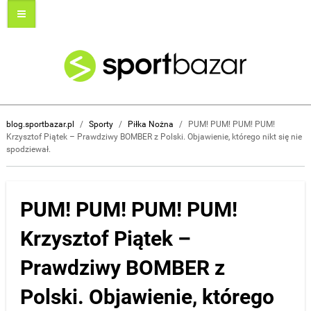
blog.sportbazar.pl
/
Sporty
/
Piłka Nożna
/
PUM! PUM! PUM! PUM!
Krzysztof Piątek – Prawdziwy BOMBER z Polski. Objawienie, którego nikt się nie
spodziewał.
PUM! PUM! PUM! PUM!
Krzysztof Piątek –
Prawdziwy BOMBER z
Polski. Objawienie, którego