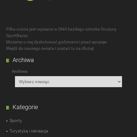
Piłka nożna jest wpisana w DNA każdego członka Drużyny
SportBazar.
Możemy o niej dyskutować godzinami i pisać epopeje.
Wejdź do naszego świata i zostań tu na dłużej!
Archiwa
Archiwa
Kategorie
Sporty
Turystyka i rekreacja