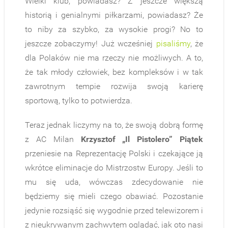
Wielki klub, powiadasz? Z jeszcze większą
historią i genialnymi piłkarzami, powiadasz? Że
to niby za szybko, za wysokie progi? No to
jeszcze zobaczymy! Już wcześniej
pisaliśmy
, że
dla Polaków nie ma rzeczy nie możliwych. A to,
że tak młody człowiek, bez kompleksów i w tak
zawrotnym tempie rozwija swoją karierę
sportową, tylko to potwierdza.
Teraz jednak liczymy na to, że swoją dobrą formę
z AC Milan
Krzysztof „Il Pistolero” Piątek
przeniesie na Reprezentację Polski i czekające ją
wkrótce eliminacje do Mistrzostw Europy. Jeśli to
mu się uda, wówczas zdecydowanie nie
będziemy się mieli czego obawiać. Pozostanie
jedynie rozsiąść się wygodnie przed telewizorem i
z nieukrywanym zachwytem oglądać, jak oto nasi