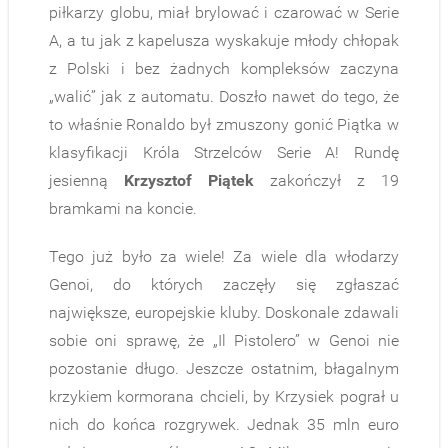
piłkarzy globu, miał brylować i czarować w Serie
A, a tu jak z kapelusza wyskakuje młody chłopak
z Polski i bez żadnych kompleksów zaczyna
„walić” jak z automatu. Doszło nawet do tego, że
to właśnie Ronaldo był zmuszony gonić Piątka w
klasyfikacji Króla Strzelców Serie A! Rundę
jesienną
Krzysztof Piątek
zakończył z 19
bramkami na koncie.
Tego już było za wiele! Za wiele dla włodarzy
Genoi, do których zaczęły się zgłaszać
największe, europejskie kluby. Doskonale zdawali
sobie oni sprawę, że „Il Pistolero” w Genoi nie
pozostanie długo. Jeszcze ostatnim, błagalnym
krzykiem kormorana chcieli, by Krzysiek pograł u
nich do końca rozgrywek. Jednak 35 mln euro