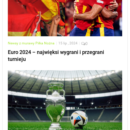
Newsy z murawy
Piłka Nożna
|
15 lip , 2024
|
0
Euro 2024 – najwięksi wygrani i przegrani
turnieju