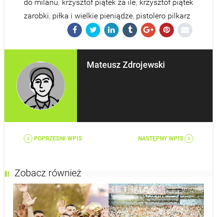
do milanu
,
krzysztof piątek za ile
,
krzysztof piątek
zarobki
,
piłka i wielkie pieniądze
,
pistolero pilkarz
Mateusz Zdrojewski
POPRZEDNI WPIS
NASTĘPNY WPIS
Zobacz również