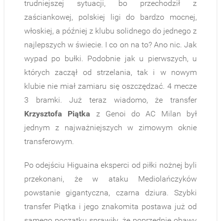
trudniejszej sytuacji, bo przechodził z
zaściankowej, polskiej ligi do bardzo mocnej,
włoskiej, a później z klubu solidnego do jednego z
najlepszych w świecie. I co on na to? Ano nic. Jak
wypad po bułki. Podobnie jak u pierwszych, u
których zaczął od strzelania, tak i w nowym
klubie nie miał zamiaru się oszczędzać. 4 mecze
3 bramki. Już teraz wiadomo, że transfer
Krzysztofa Piątka
z Genoi do AC Milan był
jednym z najważniejszych w zimowym oknie
transferowym.
Po odejściu Higuaina eksperci od piłki nożnej byli
przekonani, że w ataku Mediolańczyków
powstanie gigantyczna, czarna dziura. Szybki
transfer Piątka i jego znakomita postawa już od
samego początku sprawiły, że poprzednie obawy