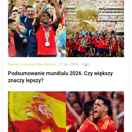
Newsy z murawy
Piłka Nożna
|
21 lip , 2026
|
0
Podsumowanie mundialu 2026. Czy większy
znaczy lepszy?