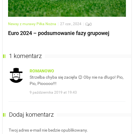
Newsy z murawy
Piłka Nożna
|
27 cze , 2024
|
0
Euro 2024 – podsumowanie fazy grupowej
1 komentarz
ROMANOWO
Strzelba chyba się zacięła 😉 Oby nie na długo! Pio,
Pio, Piooooo!!!
9 października 2019 at 19:43
Dodaj komentarz
Twoj adres e-mail nie bedzie opublikowany.