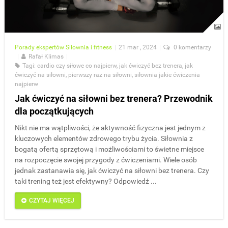
Porady ekspertów
Siłownia i fitness
|
21 mar , 2024
|
0 komentarzy
|
Rafał Klimas
|
Tagi:
cardio czy siłowe co najpierw
,
jak ćwiczyć bez trenera
,
jak
ćwiczyć na siłowni
,
pierwszy raz na siłowni
,
siłownia jakie ćwiczenia
najpierw
Jak ćwiczyć na siłowni bez trenera? Przewodnik
dla początkujących
Nikt nie ma wątpliwości, że aktywność fizyczna jest jednym z
kluczowych elementów zdrowego trybu życia. Siłownia z
bogatą ofertą sprzętową i możliwościami to świetne miejsce
na rozpoczęcie swojej przygody z ćwiczeniami. Wiele osób
jednak zastanawia się, jak ćwiczyć na siłowni bez trenera. Czy
taki trening też jest efektywny? Odpowiedź ...
CZYTAJ WIĘCEJ