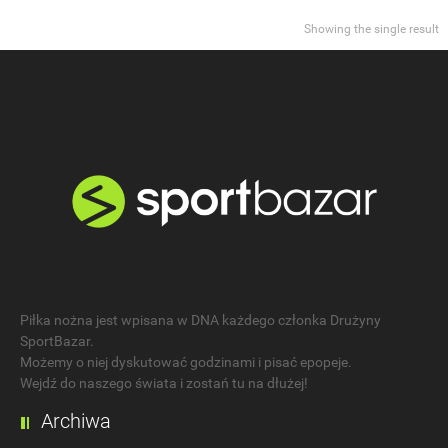
Showing the single result
Piłka nożna jest wpisana w DNA każdego członka Drużyny
SportBazar.
Możemy o niej dyskutować godzinami i pisać epopeje.
Wejdź do naszego świata i zostań tu na dłużej!
Archiwa