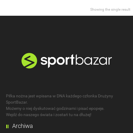
Showing the single result
Piłka nożna jest wpisana w DNA każdego członka Drużyny
SportBazar.
Możemy o niej dyskutować godzinami i pisać epopeje.
Wejdź do naszego świata i zostań tu na dłużej!
Archiwa