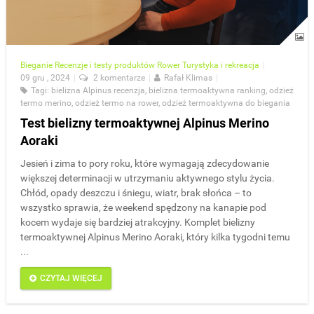
Bieganie
Recenzje i testy produktów
Rower
Turystyka i rekreacja
|
09 gru , 2024
|
2 komentarze
|
Rafał Klimas
|
Tagi:
bielizna Alpinus recenzja
,
bielizna termoaktywna ranking
,
odzież
termo merino
,
odzież termo na rower
,
odzież termoaktywna do biegania
Test bielizny termoaktywnej Alpinus Merino
Aoraki
Jesień i zima to pory roku, które wymagają zdecydowanie
większej determinacji w utrzymaniu aktywnego stylu życia.
Chłód, opady deszczu i śniegu, wiatr, brak słońca – to
wszystko sprawia, że weekend spędzony na kanapie pod
kocem wydaje się bardziej atrakcyjny. Komplet bielizny
termoaktywnej Alpinus Merino Aoraki, który kilka tygodni temu
...
CZYTAJ WIĘCEJ