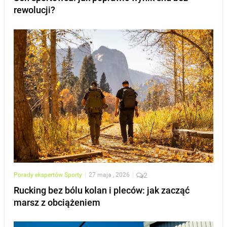
rewolucji?
Porady ekspertów
Sporty
|
27 maja , 2026
|
2
Rucking bez bólu kolan i pleców: jak zacząć
marsz z obciążeniem