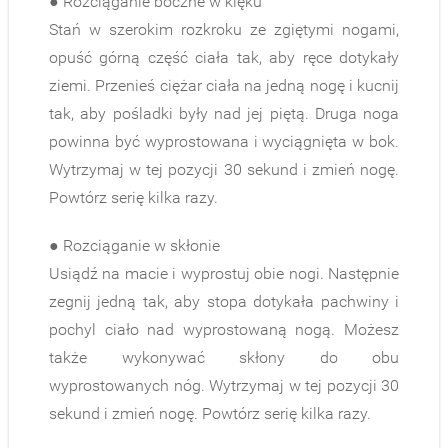
● Rozciąganie boczne w klęku
Stań w szerokim rozkroku ze zgiętymi nogami,
opuść górną część ciała tak, aby ręce dotykały
ziemi. Przenieś ciężar ciała na jedną nogę i kucnij
tak, aby pośladki były nad jej piętą. Druga noga
powinna być wyprostowana i wyciągnięta w bok.
Wytrzymaj w tej pozycji 30 sekund i zmień nogę.
Powtórz serię kilka razy.
● Rozciąganie w skłonie
Usiądź na macie i wyprostuj obie nogi. Następnie
zegnij jedną tak, aby stopa dotykała pachwiny i
pochyl ciało nad wyprostowaną nogą. Możesz
także wykonywać skłony do obu
wyprostowanych nóg. Wytrzymaj w tej pozycji 30
sekund i zmień nogę. Powtórz serię kilka razy.