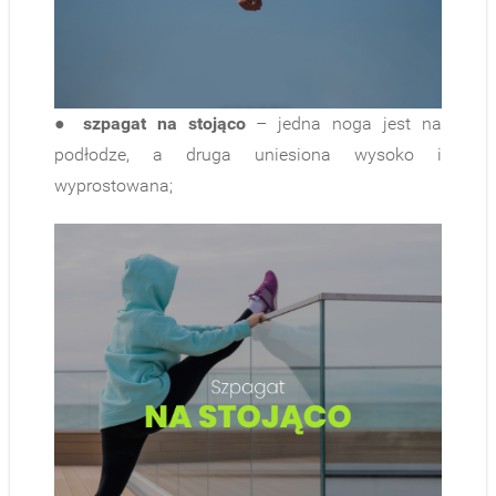
●
szpagat na stojąco
– jedna noga jest na
podłodze, a druga uniesiona wysoko i
wyprostowana;