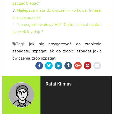
zacząć biegać?
3.
Najlepsza mata do ćwiczeń – korkowa, fitness,
a może puzzle?
4.
Trening interwałowy HIIT. Co to, ile kcal spala i
jakie efekty daje?
Tagi:
jak się przygotować do zrobienia
szpagatu
,
szpagat jak go zrobić
,
szpagat jakie
ćwiczenia
,
zrób szpagat
Rafał Klimas