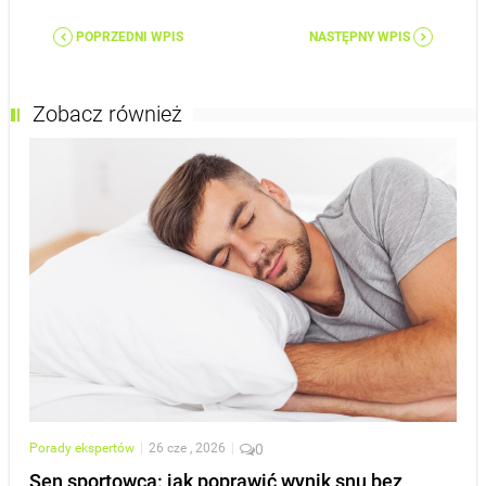
POPRZEDNI WPIS
NASTĘPNY WPIS
Zobacz również
Porady ekspertów
|
26 cze , 2026
|
0
Sen sportowca: jak poprawić wynik snu bez