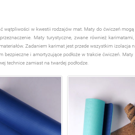
ać wątpliwości w kwestii rodzajów mat. Maty do ćwiczeń mog
 przeznaczenie. Maty turystyczne, zwane również karimatam
materiałów. Zadaniem karimat jest przede wszystkim izolacja 
 bezpieczne i amortyzujące podłoże w trakcie ćwiczeń. Maty f
iwej technice zamiast na twardej podłodze.