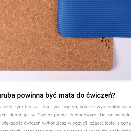
 gruba powinna być mata do ćwiczeń?
czeń, tym lepsza. Idąc tym tropem, kolarze wybieraliby najw
iczeń dominuje w Twoim planie treningowym. Do uniwersal
li większość ćwiczeń wykonujesz w pozycji leżącej, lepiej się