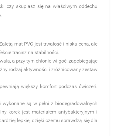
eski czy skupiasz się na właściwym oddechu
y.
letą mat PVC jest trwałość i niska cena, ale
kcie tracisz na stabilności.
wała, a przy tym chłonie wilgoć, zapobiegając
 różny rodzaj aktywności i zróżnicowany zestaw
apewniają większy komfort podczas ćwiczeń.
gi wykonane są w pełni z biodegradowalnych
ny korek jest materiałem antybakteryjnym i
rdziej lepkie, dzięki czemu sprawdzą się dla