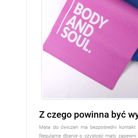
Z czego powinna być w
Mata do ćwiczeń ma bezpośredni kontakt z
Regularne dbanie o czystość maty zapewni 