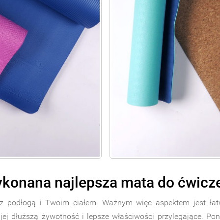
ykonana najlepsza mata do ćwicz
 podłogą i Twoim ciałem. Ważnym więc aspektem jest łatw
jej dłuższą żywotność i lepsze właściwości przylegające. Po