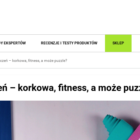
Y EKSPERTÓW
RECENZJE I TESTY PRODUKTÓW
SKLEP
czeń – korkowa, fitness, a może puzzle?
ń – korkowa, fitness, a może puz