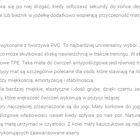
a się po niej ślizgać, kiedy odliczasz sekundy do końca d
ra lub bieżnik w jodełkę dodatkowo wspierają przyczepność mat
wykonane z tworzywa PVC. To najbardziej uniwersalny wybór. Za
 co może skutkować śliską nawierzchnią w trakcie treningu. W efe
kowe TPE. Taka mata do ćwiczeń antypoślizgowa jest również tr
Te typy mat są szczególnie polecane dla osób, które stawiają na
zy miękkością, amortyzacją i stabilnością.
 bardziej miękkie, elastyczne i dość grube, dzięki czemu z
, które większość ćwiczeń wykonują w pozycji leżącej.
bry najczęściej przeznaczone są do jogi. Maty korkowe do jo
lizgowe właściwości nawet kiedy spływa po nas pot. Natural
ą matę utrzymać w czystości. Z kolei maty kauczukowe są najba
i wykonujących zaawansowane asany.