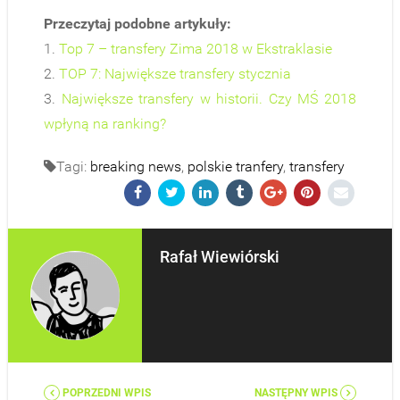
Przeczytaj podobne artykuły:
1.
Top 7 – transfery Zima 2018 w Ekstraklasie
2.
TOP 7: Największe transfery stycznia
3.
Największe transfery w historii. Czy MŚ 2018
wpłyną na ranking?
Tagi:
breaking news
,
polskie tranfery
,
transfery
Rafał Wiewiórski
POPRZEDNI WPIS
NASTĘPNY WPIS