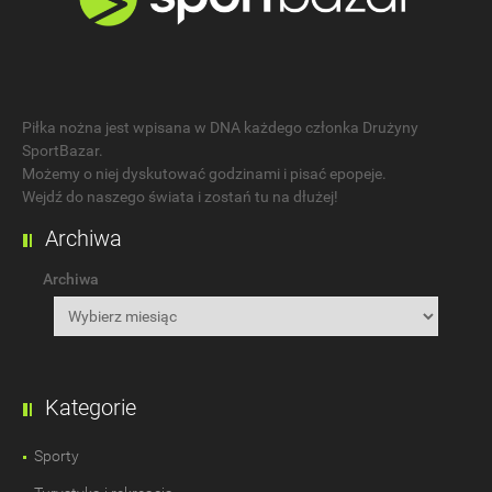
Piłka nożna jest wpisana w DNA każdego członka Drużyny
SportBazar.
Możemy o niej dyskutować godzinami i pisać epopeje.
Wejdź do naszego świata i zostań tu na dłużej!
Archiwa
Archiwa
Kategorie
Sporty