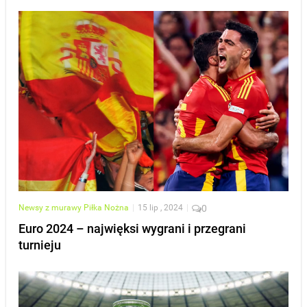
Newsy z murawy
Piłka Nożna
|
15 lip , 2024
|
0
Euro 2024 – najwięksi wygrani i przegrani
turnieju