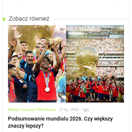
Zobacz również
Newsy z murawy
Piłka Nożna
|
21 lip , 2026
|
0
Podsumowanie mundialu 2026. Czy większy
znaczy lepszy?