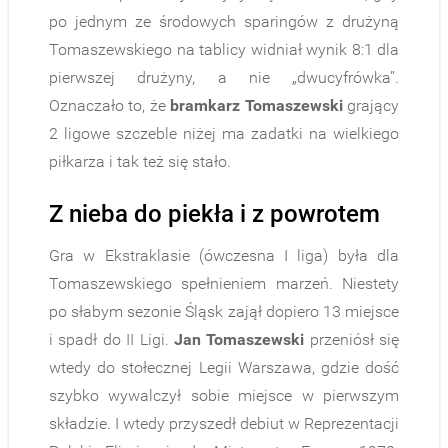
po jednym ze środowych sparingów z drużyną
Tomaszewskiego na tablicy widniał wynik 8:1 dla
pierwszej drużyny, a nie „dwucyfrówka”.
Oznaczało to, że
bramkarz Tomaszewski
grający
2 ligowe szczeble niżej ma zadatki na wielkiego
piłkarza i tak też się stało.
Z nieba do piekła i z powrotem
Gra w Ekstraklasie (ówczesna I liga) była dla
Tomaszewskiego spełnieniem marzeń. Niestety
po słabym sezonie Śląsk zajął dopiero 13 miejsce
i spadł do II Ligi.
Jan Tomaszewski
przeniósł się
wtedy do stołecznej Legii Warszawa, gdzie dość
szybko wywalczył sobie miejsce w pierwszym
składzie. I wtedy przyszedł debiut w Reprezentacji