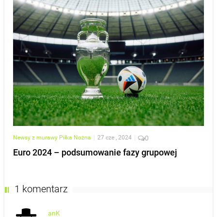
Newsy z murawy
Piłka Nożna
|
27 cze , 2024
|
0
Euro 2024 – podsumowanie fazy grupowej
1 komentarz
anK