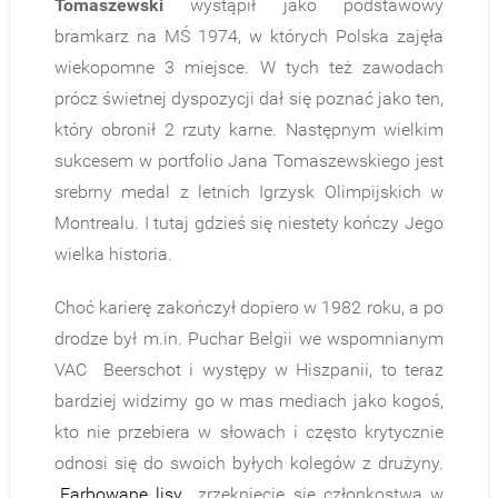
Tomaszewski
wystąpił jako podstawowy
bramkarz na MŚ 1974, w których Polska zajęła
wiekopomne 3 miejsce. W tych też zawodach
prócz świetnej dyspozycji dał się poznać jako ten,
który obronił 2 rzuty karne. Następnym wielkim
sukcesem w portfolio Jana Tomaszewskiego jest
srebrny medal z letnich Igrzysk Olimpijskich w
Montrealu. I tutaj gdzieś się niestety kończy Jego
wielka historia.
Choć karierę zakończył dopiero w 1982 roku, a po
drodze był m.in. Puchar Belgii we wspomnianym
VAC Beerschot i występy w Hiszpanii, to teraz
bardziej widzimy go w mas mediach jako kogoś,
kto nie przebiera w słowach i często krytycznie
odnosi się do swoich byłych kolegów z drużyny.
„
Farbowane lisy
„, zrzeknięcie się członkostwa w