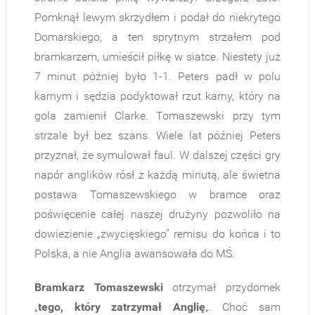
Pomknął lewym skrzydłem i podał do niekrytego
Domarskiego, a ten sprytnym strzałem pod
bramkarzem, umieścił piłkę w siatce. Niestety już
7 minut później było 1-1. Peters padł w polu
karnym i sędzia podyktował rzut karny, który na
gola zamienił Clarke. Tomaszewski przy tym
strzale był bez szans. Wiele lat później Peters
przyznał, że symulował faul. W dalszej części gry
napór anglików rósł z każdą minutą, ale świetna
postawa Tomaszewskiego w bramce oraz
poświęcenie całej naszej drużyny pozwoliło na
dowiezienie „zwycięskiego” remisu do końca i to
Polska, a nie Anglia awansowała do MŚ.
Bramkarz Tomaszewski
otrzymał przydomek
„
tego, który zatrzymał Anglię
„. Choć sam