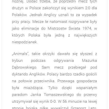
nożnej. Dodać trzeba, że poprzedni mecz tych
drużyn w Polsce zakończył się wynikiem 2:0 dla
Polaków. Jednak Anglicy uznali to za wypadek
przy pracy. Mecze te natomiast rozgrywane były
jako eliminacje do Mistrzostw Świata 1974, w
których Polska była jedną z największych
niespodzianek.
„Animals”, takie okrzyki dawało się słyszeć z
trybun podczas odgrywania Mazurka
Dąbrowskiego. Sam mecz przebiegał pod
dyktando Anglików. Polacy bardzo rzadko gościli
na połowie przeciwnika. Przewaga gospodarza
była miażdżąca. Tylko dzięki wspaniałym
paradom Janka Tomaszewskiego do przerwy
utrzymywał się wynik 0-0. W 56 minucie na lewej
stronie boiska piłkę wywalczył Grzegorz Lato.