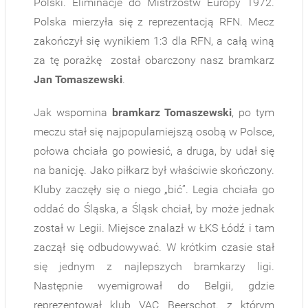
Polski. Eliminacje do Mistrzostw Europy 1972.
Polska mierzyła się z reprezentacją RFN. Mecz
zakończył się wynikiem 1:3 dla RFN, a całą winą
za tę porażkę został obarczony nasz bramkarz
Jan Tomaszewski
.
Jak wspomina
bramkarz Tomaszewski
, po tym
meczu stał się najpopularniejszą osobą w Polsce,
połowa chciała go powiesić, a druga, by udał się
na banicję. Jako piłkarz był właściwie skończony.
Kluby zaczęły się o niego „bić”. Legia chciała go
oddać do Śląska, a Śląsk chciał, by może jednak
został w Legii. Miejsce znalazł w ŁKS Łódź i tam
zaczął się odbudowywać. W krótkim czasie stał
się jednym z najlepszych bramkarzy ligi.
Następnie wyemigrował do Belgii, gdzie
reprezentował klub VAC Beerschot. z którym