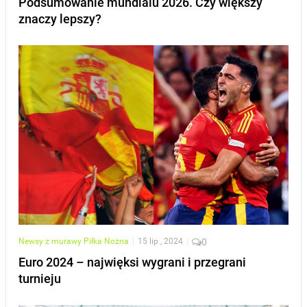
Podsumowanie mundialu 2026. Czy większy
znaczy lepszy?
Newsy z murawy
Piłka Nożna
|
15 lip , 2024
|
0
Euro 2024 – najwięksi wygrani i przegrani
turnieju