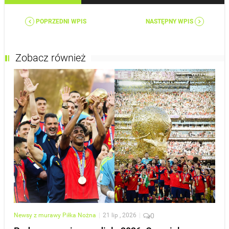
POPRZEDNI WPIS
NASTĘPNY WPIS
Zobacz również
Newsy z murawy
Piłka Nożna
|
21 lip , 2026
|
0