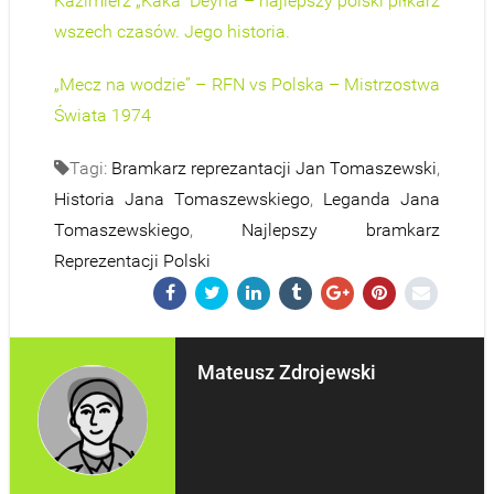
Kazimierz „Kaka” Deyna – najlepszy polski piłkarz
wszech czasów. Jego historia.
„Mecz na wodzie” – RFN vs Polska – Mistrzostwa
Świata 1974
Tagi:
Bramkarz reprezantacji Jan Tomaszewski
,
Historia Jana Tomaszewskiego
,
Leganda Jana
Tomaszewskiego
,
Najlepszy bramkarz
Reprezentacji Polski
Mateusz Zdrojewski