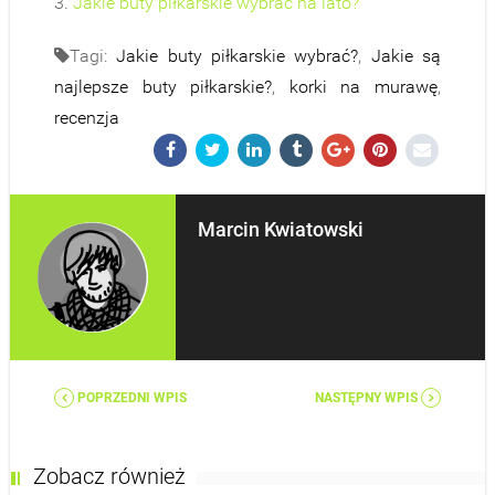
3.
Jakie buty piłkarskie wybrać na lato?
Tagi:
Jakie buty piłkarskie wybrać?
,
Jakie są
najlepsze buty piłkarskie?
,
korki na murawę
,
recenzja
Marcin Kwiatowski
POPRZEDNI WPIS
NASTĘPNY WPIS
Zobacz również