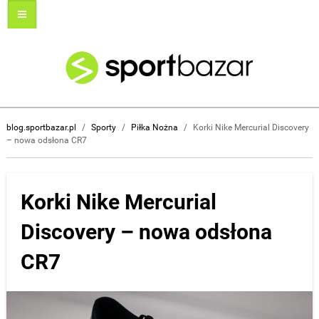
blog.sportbazar.pl
/
Sporty
/
Piłka Nożna
/
Korki Nike Mercurial Discovery
– nowa odsłona CR7
Korki Nike Mercurial
Discovery – nowa odsłona
CR7