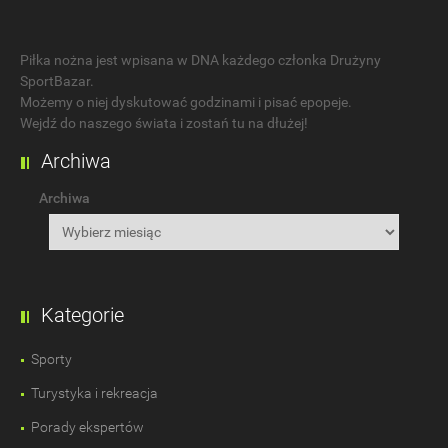
Piłka nożna jest wpisana w DNA każdego członka Drużyny
SportBazar.
Możemy o niej dyskutować godzinami i pisać epopeje.
Wejdź do naszego świata i zostań tu na dłużej!
Archiwa
Archiwa
Kategorie
Sporty
Turystyka i rekreacja
Porady ekspertów