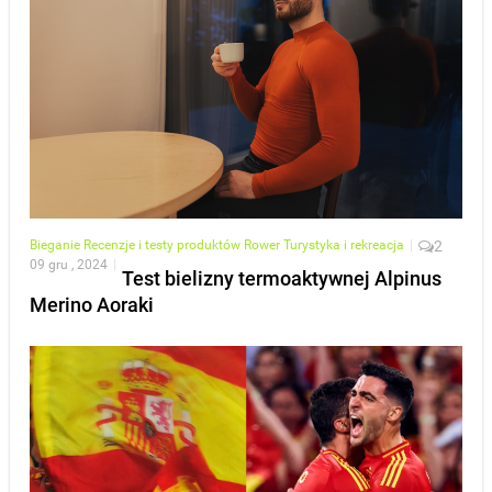
Bieganie
Recenzje i testy produktów
Rower
Turystyka i rekreacja
|
2
09 gru , 2024
|
Test bielizny termoaktywnej Alpinus
Merino Aoraki