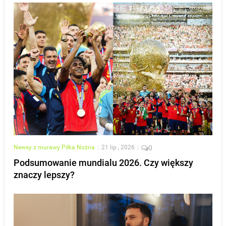
Newsy z murawy
Piłka Nożna
|
21 lip , 2026
|
0
Podsumowanie mundialu 2026. Czy większy
znaczy lepszy?