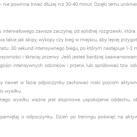
– nie powinna trwać dłużej niż 30-40 minut. Dzięki temu unikn
interwałowego zawsze zaczynaj od solidnej rozgrzewki, która 
akie jak skipy, wykopy czy bieg w miejscu, aby lepiej przygot
matu: 30 sekund intensywnego biegu, po którym następuje 1-2 m
tensywności i skracaj przerwy. Jeśli jesteś bardziej zaawanso
ługości intensywnych odcinków i przerw, lub spróbować tzw. od
y nawet w fazie odpoczynku zachować niski poziom aktywno
o wysiłku.
ego wysiłku ważne jest stopniowe uspokojenie oddechu, obni
amiętaj o odpoczynku. Dzień po treningu poświęć na aktywn