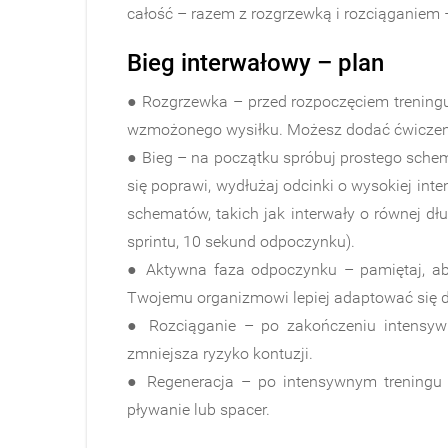
całość – razem z rozgrzewką i rozciąganiem 
Bieg interwałowy – plan
● Rozgrzewka – przed rozpoczęciem treningu 
wzmożonego wysiłku. Możesz dodać ćwiczenia t
● Bieg – na początku spróbuj prostego sche
się poprawi, wydłużaj odcinki o wysokiej in
schematów, takich jak interwały o równej d
sprintu, 10 sekund odpoczynku).
● Aktywna faza odpoczynku – pamiętaj, ab
Twojemu organizmowi lepiej adaptować się d
● Rozciąganie – po zakończeniu intensywn
zmniejsza ryzyko kontuzji​.
● Regeneracja – po intensywnym treningu p
pływanie lub spacer​.