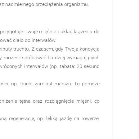
iesz nadmiernego przeciążenia organizmu.
przygotuje Twoje mięśnie i układ krążenia do
ować ciało do interwałów.​
inuty truchtu. Z czasem, gdy Twoja kondycja
wany, możesz spróbować bardziej wymagających
wróconych interwałów (np. tabata: 20 sekund
ści, np. trucht zamiast marszu. To pomoże
żenie tętna oraz rozciągnięcie mięśni, co
ą regenerację, np. lekką jazdę na rowerze,