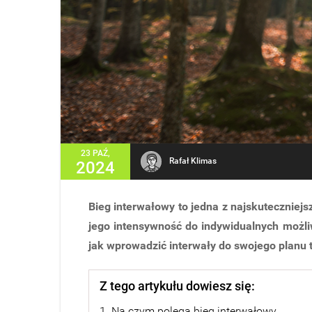
23 PAŹ,
Rafał Klimas
2024
Bieg interwałowy to jedna z najskuteczniej
jego intensywność do indywidualnych możli
jak wprowadzić interwały do swojego planu 
Z tego artykułu dowiesz się:
1. Na czym polega bieg interwałowy