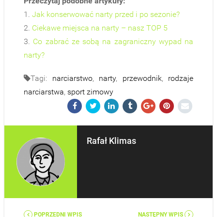
Przeczytaj podobne artykuły:
1.
Jak konserwować narty przed i po sezonie?
2.
Ciekawe miejsca na narty – nasz TOP 5
3.
Co zabrać ze sobą na zagraniczny wypad na
narty?
Tagi:
narciarstwo
,
narty
,
przewodnik
,
rodzaje
narciarstwa
,
sport zimowy
Rafał Klimas
POPRZEDNI WPIS
NASTĘPNY WPIS