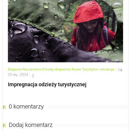
Bieganie
Narciarstwo
Porady ekspertów
Rower
Turystyka i rekreacja
|
25 sty , 2024
|
2
Impregnacja odzieży turystycznej
0 komentarzy
Dodaj komentarz