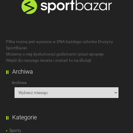
Piłka nożna jest wpisana w DNA każdego członka Drużyny
SportBazar.
Możemy o niej dyskutować godzinami i pisać epopeje.
Wejdź do naszego świata i zostań tu na dłużej!
Archiwa
Archiwa
Kategorie
Sporty